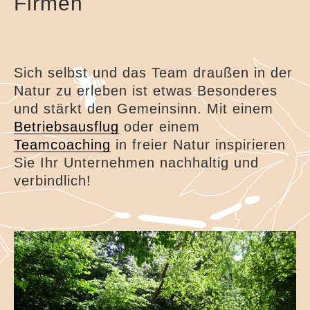
Firmen
Kindergeburtstage im Grünen
Waldferien
Bienenschule
Sich selbst und das Team draußen in der
Gästebuch
Natur zu erleben ist etwas Besonderes
und stärkt den Gemeinsinn. Mit einem
Kooperationspartner
Betriebsausflug
oder einem
Impressum
Teamcoaching
in freier Natur inspirieren
Sie Ihr Unternehmen nachhaltig und
verbindlich!
Datenschutzerklärung
Kontakt
Über mich