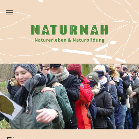
Startseite
NATURNAH
Angebote
Fortbildungsreihe „Ab in den Wald“
Betriebsausflüge
Pädagogische Teamtage
Waldbaden
Coachingraum Natur
Walk Your Way für Frauen
Übergangsritual für Jugendliche