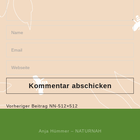
Vorheriger Beitrag
NN-512×512
Anja Hümmer – NATURNAH