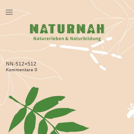
Startseite
NATURNAH
Angebote
Fortbildungsreihe „Ab in den Wald“
NN-512×512
Kommentare
0
Betriebsausflüge
Pädagogische Teamtage
Waldbaden
Coachingraum Natur
Walk Your Way für Frauen
Übergangsritual für Jugendliche