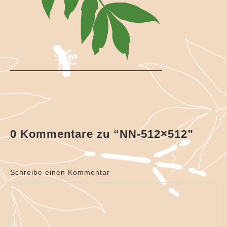
Kindergeburtstage im Grünen
Waldferien
Bienenschule
Gästebuch
Kooperationspartner
Impressum
Datenschutzerklärung
0 Kommentare zu “
NN-512×512
”
Kontakt
Schreibe einen Kommentar
Über mich