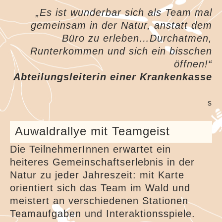
Kindergeburtstage im Grünen
„Es ist wunderbar sich als Team mal
Waldferien
gemeinsam in der Natur, anstatt dem
Bienenschule
Büro zu erleben…Durchatmen,
Runterkommen und sich ein bisschen
Gästebuch
öffnen!“
Abteilungsleiterin einer Krankenkasse
Kooperationspartner
Impressum
s
Datenschutzerklärung
Auwaldrallye mit Teamgeist
Kontakt
Die TeilnehmerInnen erwartet ein
heiteres Gemeinschaftserlebnis in der
Über mich
Natur zu jeder Jahreszeit: mit Karte
orientiert sich das Team im Wald und
meistert an verschiedenen Stationen
Teamaufgaben und Interaktionsspiele.