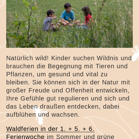
Kindergeburtstage im Grünen
Waldferien
Bienenschule
Gästebuch
Kooperationspartner
Natürlich wild! Kinder suchen Wildnis und
Impressum
brauchen die Begegnung mit Tieren und
Pflanzen, um gesund und vital zu
Datenschutzerklärung
bleiben. Sie können sich in der Natur mit
großer Freude und Offenheit entwickeln,
Kontakt
Ihre Gefühle gut regulieren und sich und
das Leben draußen entdecken, dabei
Über mich
aufblühen und wachsen.
Waldferien in der 1. + 5. + 6.
Ferienwoche
im Sommer und grüne